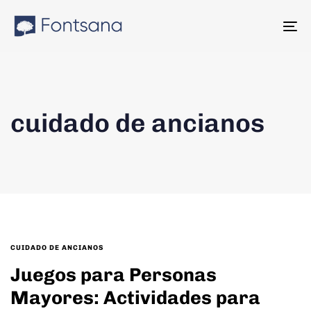
Skip
Skip
links
to
To
content
na
cuidado de ancianos
TAGS
CUIDADO DE ANCIANOS
Juegos para Personas
Mayores: Actividades para