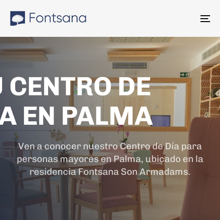
Skip
Skip
links
to
To
content
na
U CENTRO DE
A EN PALMA
Ven a conocer nuestro Centro de Día para
personas mayores en Palma, ubicado en la
residencia Fontsana Son Armadams.