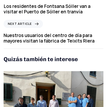
e
Los residentes de Fontsana Sóller van a
v
visitar el Puerto de Sóller en tranvía
i
o
N
NEXT ARTICLE
u
e
s
x
Nuestros usuarios del centro de día para
A
t
mayores visitan la fábrica de Teixits Riera
r
A
t
r
i
t
Quizás también te interese
c
i
l
c
e
l
e