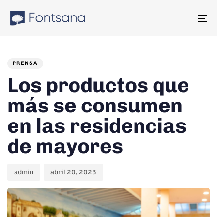
Skip
Skip
links
to
To
content
na
PUBLISHED
Author
Published
IN:
on:
PRENSA
Los productos que
más se consumen
en las residencias
de mayores
admin
abril 20, 2023