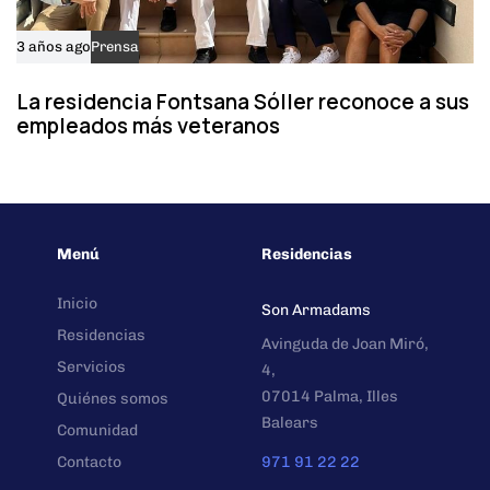
3 años ago
Prensa
La residencia Fontsana Sóller reconoce a sus
empleados más veteranos
Menú
Residencias
Inicio
Son Armadams
Residencias
Avinguda de Joan Miró,
Servicios
4,
07014 Palma, Illes
Quiénes somos
Balears
Comunidad
Contacto
971 91 22 22