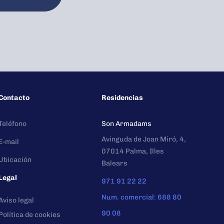
Contacto
Residencias
Teléfono
Son Armadams
Avinguda de Joan Miró, 4,
E-mail
07014 Palma, Illes
Ubicación
Balears
Legal
971 91 22 22
Num. comercial: 688 80
Aviso legal
90 08
Política de cookies