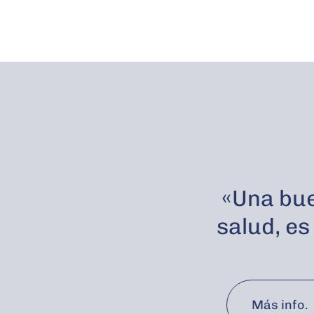
«Una bue
salud, es
Más info.