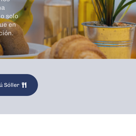
na
o solo
que en
ción.
 Sóller