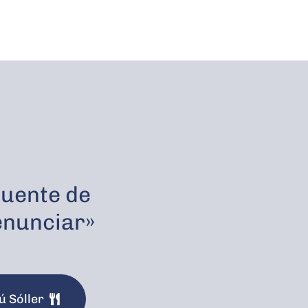
fuente de
renunciar»
 Sóller