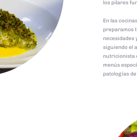
los pilares f
En las cocina
preparamos to
necesidades y
siguiendo el 
nutricionista
menús específ
patologías de