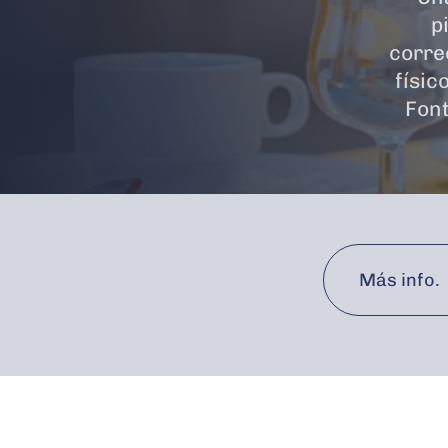
p
corre
físic
Font
Más info.