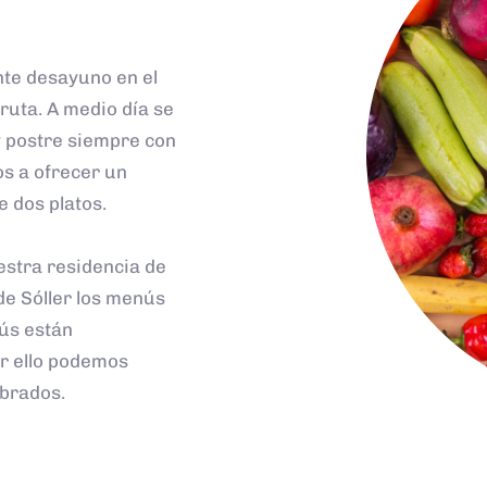
te desayuno en el
ruta. A medio día se
y postre siempre con
os a ofrecer un
 dos platos.
uestra residencia de
de Sóller los menús
ús están
or ello podemos
ibrados.