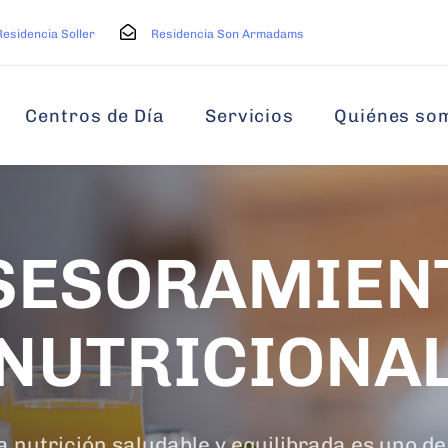
Residencia Soller
Residencia Son Armadams
Centros de Día
Servicios
Quiénes so
SESORAMIEN
NUTRICIONA
 nutrición saludable y equilibrada es uno de