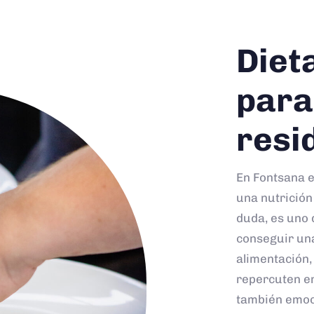
Diet
para
resi
En Fontsana 
una nutrición
duda, es uno 
conseguir un
alimentación,
repercuten en 
también emocio