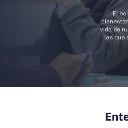
El oc
bienestar
vida de n
las que 
Ente