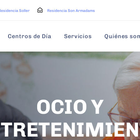
Residencia Soller
Residencia Son Armadams
Centros de Día
Servicios
Quiénes so
OCIO Y
NTRETENIMIEN