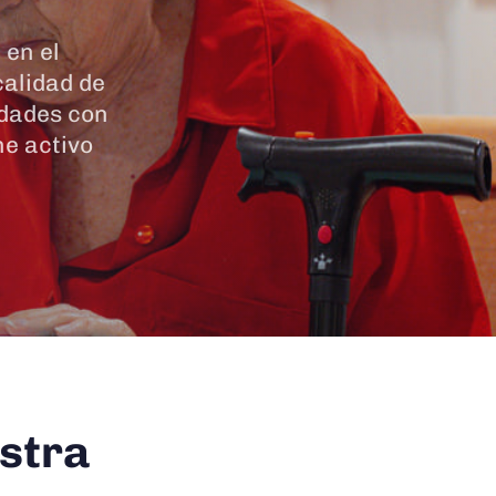
 en el
calidad de
idades con
ne activo
estra