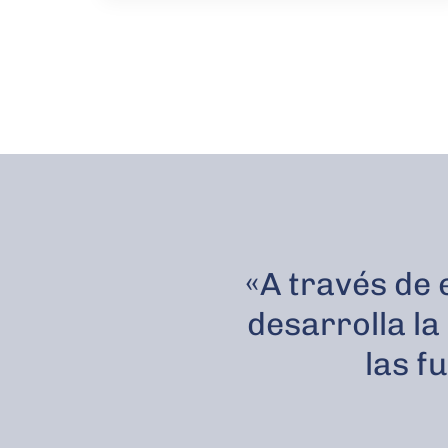
«A través de 
desarrolla l
las f