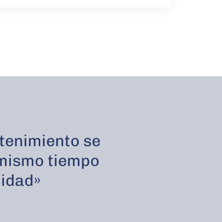
etenimiento se
 mismo tiempo
cidad»