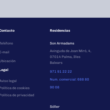
Contacto
Residencias
Teléfono
Son Armadams
Avinguda de Joan Miró, 4,
E-mail
07014 Palma, Illes
Ubicación
Balears
Legal
971 91 22 22
Num. comercial: 688 80
Aviso legal
90 08
Política de cookies
Política de privacidad
Sóller