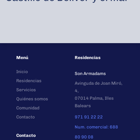
Menú
Residencias
Inicio
Son Armadams
Residencias
Avinguda de Joan Miró,
Servicios
4,
07014 Palma, Illes
Quiénes somos
Balears
Comunidad
Contacto
971 91 22 22
Num. comercial: 688
Contacto
80 90 08