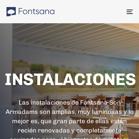
Skip
Skip
links
to
To
content
na
INSTALACIONE
Las instalaciones de Fontsana Son
Armadams son amplias, muy luminosas y lo
mejor es, que gran parte de ellas están
recién renovadas y completamente