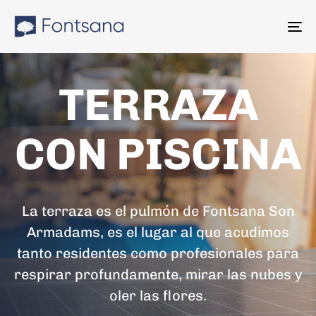
Skip
Skip
links
to
To
content
na
TERRAZA
CON PISCINA
La terraza es el pulmón de Fontsana Son
Armadams, es el lugar al que acudimos
tanto residentes como profesionales para
respirar profundamente, mirar las nubes y
oler las flores.