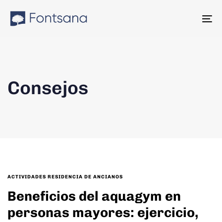
Skip
Skip
links
to
To
content
na
Consejos
TAGS
ACTIVIDADES RESIDENCIA DE ANCIANOS
Beneficios del aquagym en
personas mayores: ejercicio,