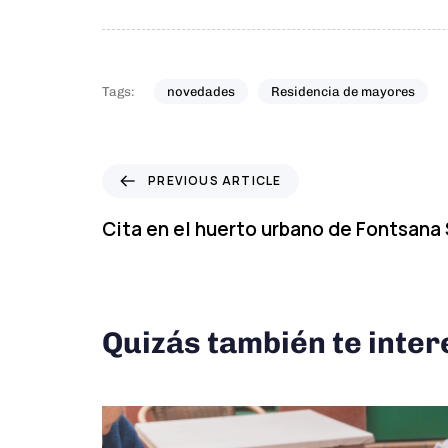
Tags:
novedades
Residencia de mayores
P
PREVIOUS ARTICLE
r
e
Cita en el huerto urbano de Fontsan
v
i
o
u
s
Quizás también te inter
A
r
t
i