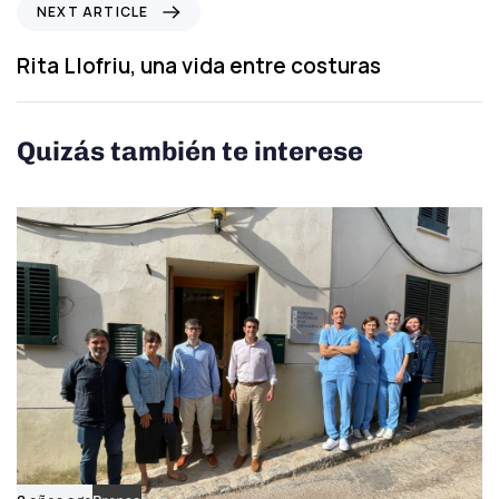
N
NEXT ARTICLE
u
e
s
x
Rita Llofriu, una vida entre costuras
A
t
r
A
t
r
Quizás también te interese
i
t
c
i
l
c
e
l
e