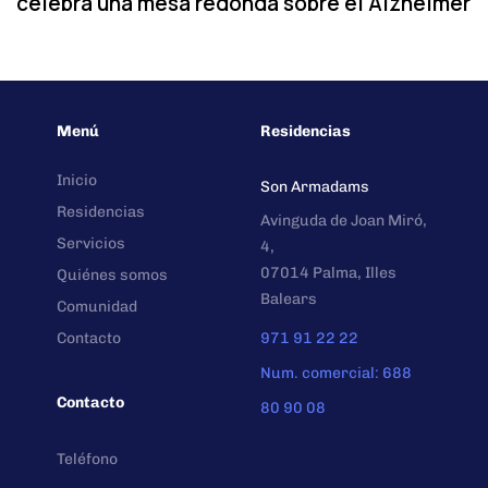
celebra una mesa redonda sobre el Alzhéimer
Menú
Residencias
Inicio
Son Armadams
Residencias
Avinguda de Joan Miró,
Servicios
4,
07014 Palma, Illes
Quiénes somos
Balears
Comunidad
Contacto
971 91 22 22
Num. comercial: 688
Contacto
80 90 08
Teléfono