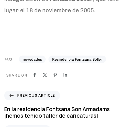
lugar el 18 de noviembre de 2005.
Tags:
novedades
Resindencia Fontsana Sóller
SHARE ON
P
PREVIOUS ARTICLE
r
e
En la residencia Fontsana Son Armadams
v
¡hemos tenido taller de caricaturas!
i
o