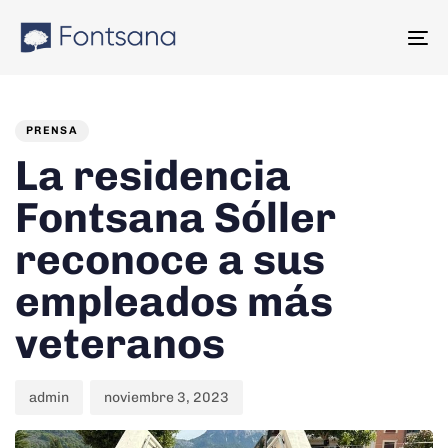
Skip
Skip
links
to
To
content
na
PUBLISHED
Author
Published
IN:
on:
PRENSA
La residencia
Fontsana Sóller
reconoce a sus
empleados más
veteranos
admin
noviembre 3, 2023