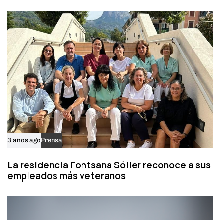
c
l
l
e
e
3 años ago
Prensa
La residencia Fontsana Sóller reconoce a sus
empleados más veteranos