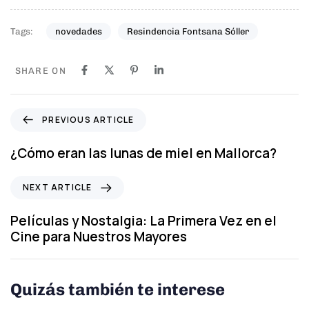
Tags:
novedades
Resindencia Fontsana Sóller
SHARE ON
P
PREVIOUS ARTICLE
r
e
¿Cómo eran las lunas de miel en Mallorca?
v
i
N
NEXT ARTICLE
o
e
u
x
Películas y Nostalgia: La Primera Vez en el
s
t
Cine para Nuestros Mayores
A
A
r
r
t
t
Quizás también te interese
i
i
c