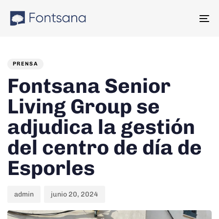
Skip
Skip
links
to
To
content
na
PUBLISHED
Author
Published
IN:
on:
PRENSA
Fontsana Senior
Living Group se
adjudica la gestión
del centro de día de
Esporles
admin
junio 20, 2024