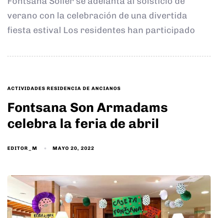
Fontsana Sóller se adelanta al solsticio de
verano con la celebración de una divertida
fiesta estival Los residentes han participado
TAGS
ACTIVIDADES RESIDENCIA DE ANCIANOS
Fontsana Son Armadams
celebra la feria de abril
EDITOR_M
MAYO 20, 2022