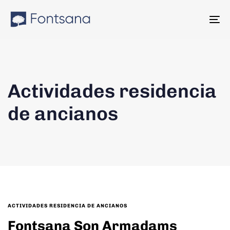
Skip
Skip
links
to
To
content
na
Actividades residencia
de ancianos
TAGS
ACTIVIDADES RESIDENCIA DE ANCIANOS
Fontsana Son Armadams