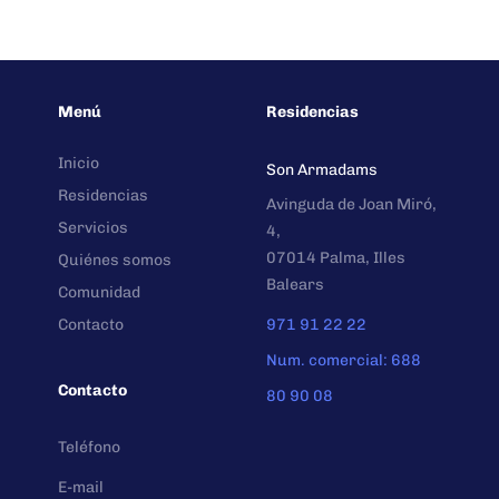
Menú
Residencias
Inicio
Son Armadams
Residencias
Avinguda de Joan Miró,
Servicios
4,
07014 Palma, Illes
Quiénes somos
Balears
Comunidad
Contacto
971 91 22 22
Num. comercial: 688
Contacto
80 90 08
Teléfono
E-mail