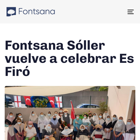
Skip
Skip
links
to
To
content
na
Fontsana Sóller
vuelve a celebrar Es
Firó