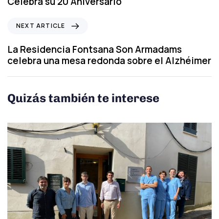
Celebra su 20 Aniversario
i
o
N
NEXT ARTICLE
u
e
s
x
La Residencia Fontsana Son Armadams
A
t
celebra una mesa redonda sobre el Alzhéimer
r
A
t
r
i
t
Quizás también te interese
c
i
l
c
e
l
e