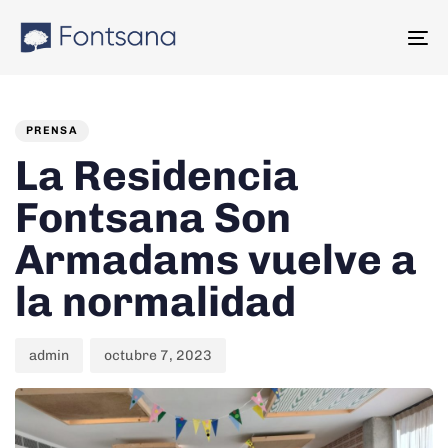
Skip
Skip
links
to
To
content
na
PUBLISHED
Author
Published
IN:
on:
PRENSA
La Residencia
Fontsana Son
Armadams vuelve a
la normalidad
admin
octubre 7, 2023