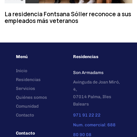
La residencia Fontsana Sóller reconoce a sus
empleados más veteranos
Menú
Residencias
Inicio
Son Armadams
Residencias
Avinguda de Joan Miró,
Servicios
4,
07014 Palma, Illes
Quiénes somos
Balears
Comunidad
Contacto
971 91 22 22
Num. comercial: 688
Contacto
80 90 08