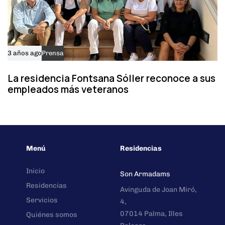
3 años ago
Prensa
La residencia Fontsana Sóller reconoce a sus
empleados más veteranos
Menú
Residencias
Inicio
Son Armadams
Residencias
Avinguda de Joan Miró,
Servicios
4,
07014 Palma, Illes
Quiénes somos