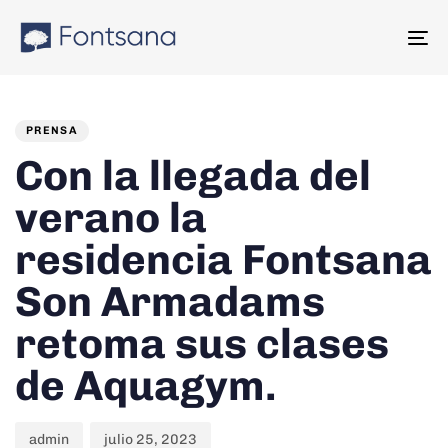
Skip
Skip
links
to
To
content
na
PUBLISHED
Author
Published
IN:
on:
PRENSA
Con la llegada del
verano la
residencia Fontsana
Son Armadams
retoma sus clases
de Aquagym.
admin
julio 25, 2023