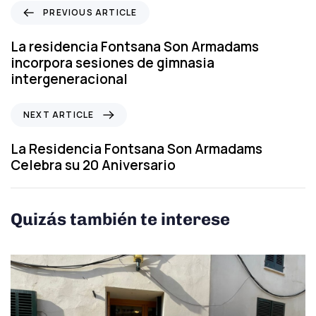
P
PREVIOUS ARTICLE
r
e
La residencia Fontsana Son Armadams
v
incorpora sesiones de gimnasia
i
intergeneracional
o
u
N
NEXT ARTICLE
s
e
A
x
La Residencia Fontsana Son Armadams
r
t
Celebra su 20 Aniversario
t
A
i
r
c
t
Quizás también te interese
l
i
e
c
l
e