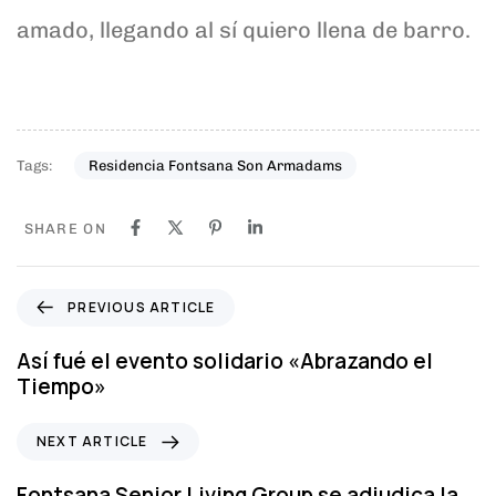
amado, llegando al sí quiero llena de barro.
Tags:
Residencia Fontsana Son Armadams
SHARE ON
P
PREVIOUS ARTICLE
r
e
Así fué el evento solidario «Abrazando el
v
Tiempo»
i
o
N
NEXT ARTICLE
u
e
s
x
Fontsana Senior Living Group se adjudica la