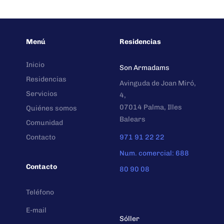
Menú
Residencias
Inicio
Son Armadams
Residencias
Avinguda de Joan Miró,
Servicios
4,
07014 Palma, Illes
Quiénes somos
Balears
Comunidad
Contacto
971 91 22 22
Num. comercial: 688
Contacto
80 90 08
Teléfono
E-mail
Sóller