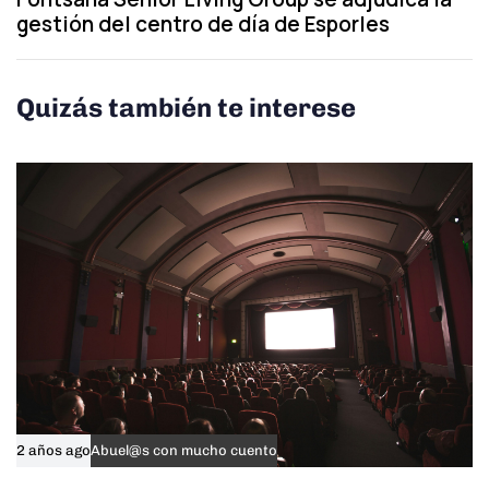
A
t
gestión del centro de día de Esporles
r
A
t
r
i
t
Quizás también te interese
c
i
l
c
e
l
e
2 años ago
Abuel@s con mucho cuento