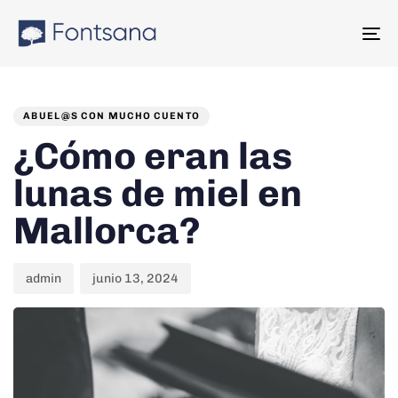
Skip
Skip
links
to
To
content
na
PUBLISHED
Author
Published
IN:
on:
ABUEL@S CON MUCHO CUENTO
¿Cómo eran las
lunas de miel en
Mallorca?
admin
junio 13, 2024