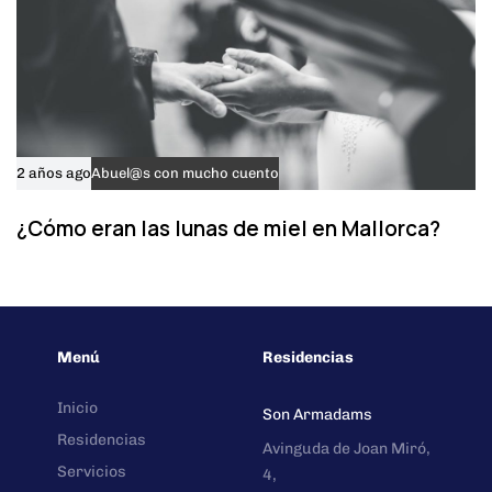
2 años ago
Abuel@s con mucho cuento
¿Cómo eran las lunas de miel en Mallorca?
Menú
Residencias
Inicio
Son Armadams
Residencias
Avinguda de Joan Miró,
Servicios
4,