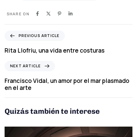
SHARE ON
P
PREVIOUS ARTICLE
r
e
Rita Llofriu, una vida entre costuras
v
i
N
NEXT ARTICLE
o
e
u
x
Francisco Vidal, un amor por el mar plasmado
s
t
en el arte
A
A
r
r
t
t
Quizás también te interese
i
i
c
c
l
l
e
e