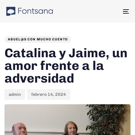
Skip
Skip
links
to
To
content
na
PUBLISHED
Author
Published
IN:
on:
ABUEL@S CON MUCHO CUENTO
Catalina y Jaime, un
amor frente a la
adversidad
admin
febrero 14, 2024