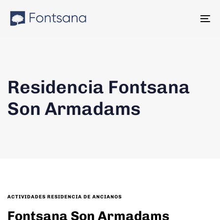
Skip
Skip
links
to
To
content
na
Residencia Fontsana
Son Armadams
TAGS
ACTIVIDADES RESIDENCIA DE ANCIANOS
Fontsana Son Armadams