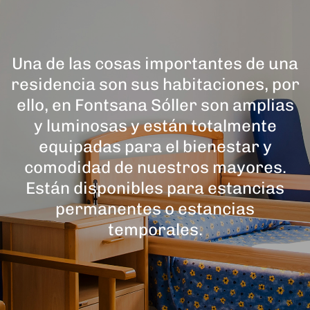
Una de las cosas importantes de una
residencia son sus habitaciones, por
ello, en Fontsana Sóller son amplias
y luminosas y están totalmente
equipadas para el bienestar y
comodidad de nuestros mayores.
Están disponibles para estancias
permanentes o estancias
temporales.