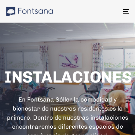
Skip
Skip
links
to
To
content
na
INSTALACIONE
En Fontsana Sóller la comodidad y
bienestar de nuestros residentes es lo
primero. Dentro de nuestras instalaciones
encontraremos diferentes espacios de